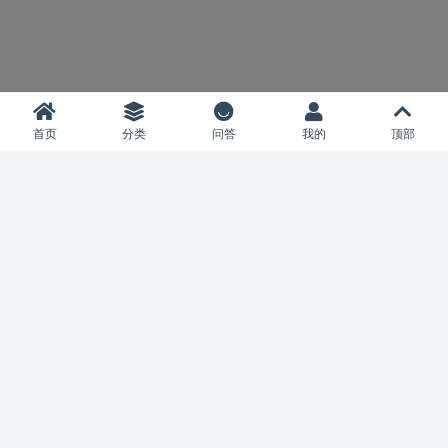
欢迎来到FXprime程序化交易和外汇指标
首页
分类
问答
我的
顶部
网站！我们致力于为外汇交易者提供卓越的
交易资源，以助您在金融市场中取得更大的
成功。无论您是新手还是经验丰富的交易
者，FXprime为您提供了一个强大的服务
平台，帮助您优化交易策略，提高交易效
率，以及更好地理解金融市场。
开设Harmovest交易账户
外汇交易基础知识学习