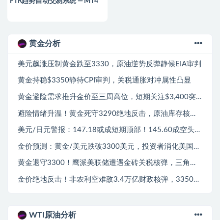
FTR趋势自动交易系统 — MT4
黄金分析
美元飙涨压制黄金跌至3330，原油逆势反弹静候EIA审判
黄金持稳$3350静待CPI审判，关税通胀对冲属性凸显
黄金避险需求推升金价至三周高位，短期关注$3,400突破
避险情绪升温！黄金死守3290绝地反击，原油库存核爆难阻地缘溢价
美元/日元警报：147.18或成短期顶部！145.60成空头首攻目标——大华银行
金价预测：黄金/美元跌破3300美元，投资者消化美国关税紧张情绪
黄金退守3300！鹰派美联储遭遇金砖关税核弹，三角破位倒计时启动
金价绝地反击！非农利空难敌3.4万亿财政核弹，3350成多空生死线
WTI原油分析