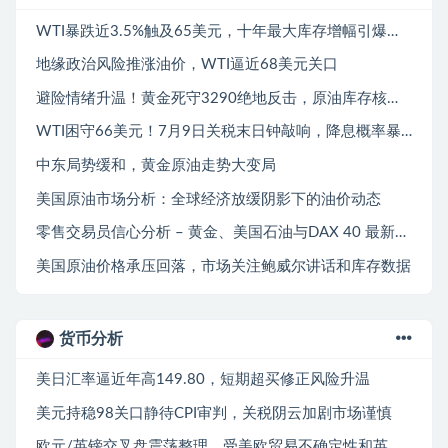
WTI暴跌近3.5%触及65美元，十年最大库存增幅引爆需求恐慌
地缘政治风险推涨油价，WTI逼近68美元关口
避险情绪升温！黄金死守3290绝地反击，原油库存核爆难阻地缘溢价
WTI困守66美元！7月9日关税末日钟敲响，降息概率暴跌引爆多空混战
中东局势缓和，黄金原油走势大变局
美国原油市场分析：全球经济放缓阴影下的油价动态
零售交易员信心分析 – 黄金、美国石油与DAX 40 最新趋势
美国原油价格承压回落，市场关注鲍威尔讲话和库存数据
货币分析
美日汇率逼近年高149.80，短期超买修正风险升温
美元持稳98关口静待CPI审判，关税阴云加剧市场谨慎
欧元/英镑交叉盘震荡整理，受美欧贸易不确定性和英镑风险情绪影响