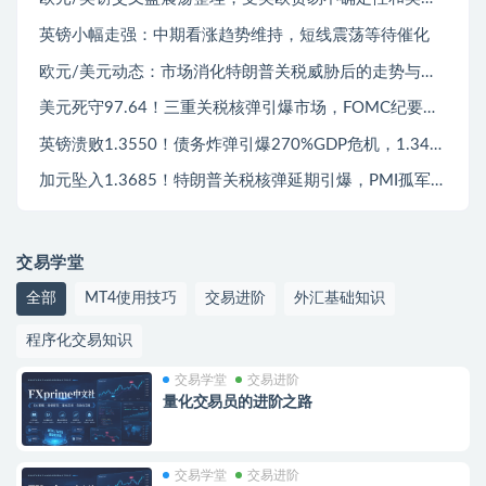
英镑小幅走强：中期看涨趋势维持，短线震荡等待催化
欧元/美元动态：市场消化特朗普关税威胁后的走势与展望
美元死守97.64！三重关税核弹引爆市场，FOMC纪要前97.80成多空生死线
英镑溃败1.3550！债务炸弹引爆270%GDP危机，1.3480成多空生死线
加元坠入1.3685！特朗普关税核弹延期引爆，PMI孤军难挽商品货币颓势
交易学堂
全部
MT4使用技巧
交易进阶
外汇基础知识
程序化交易知识
交易学堂
交易进阶
量化交易员的进阶之路
交易学堂
交易进阶