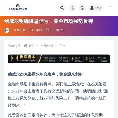
登录
全部
鲍威尔明确降息信号，黄金市场强势反弹
市场分析
2 年前
0
620
当前位置：
首页
市场分析
正文
鲍威尔杰克逊霍尔年会发声，黄金迎来利好
金融市场迎来重要转折点。美联储主席鲍威尔在杰克逊霍
尔央行年会上发表了具有深远影响的讲话，他明确指出“通
胀上行风险降低，就业下行风险上升，调整政策的时机已
经到来。”
此番言论如同定海神针，为市场注入了强烈的降息预期。