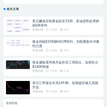
相关文章
美元飙涨压制黄金跌至3330，原油逆势反弹静
候EIA审判
市场分析
1 年前
928
黄金持稳$3350静待CPI审判，关税通胀对冲属
性凸显
市场分析
1 年前
704
黄金避险需求推升金价至三周高位，短期关注
$3,400突破
市场分析
1 年前
1.3K
美日汇率逼近年高149.80，短期超买修正风险
升温
市场分析
1 年前
948
发表回复