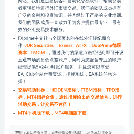
网站。我们通过提供各种自动化交易软件，帮助交易
者更轻松地进行外汇市场交易。我们的团队成员拥有
广泛的金融和投资知识，并且经过了严格的专业培训,
我们的团队成员一直致力于为客户提供最专业、最有
效的
外汇交易
技术服务。
FXprime中文社
与全球著名的在线外汇经纪商合
作
JDR Securities
Exness
ATFX
DooPrime德璞
资本
TMGM
，通过我们的渠道点击经纪商即可开设
直通市场的超低点差账户，同时为您配备专业的账户
经理提供5×24小时账户服务，并且您可以享受
EA_Club全站付费资源，指标系统，EA系统任您选
择！
交易辅助利器
，
HIDDEN指标
，
FTBM指标
，
TPD指
标
，
MT4指标
合集，通过指标给出的交易信号，进行
辅助交易，让交易不迷茫！
MT4手机版下载，MT4电脑版下载
声明：
本站所有文章，如无特殊说明或标注，均为本站原创发