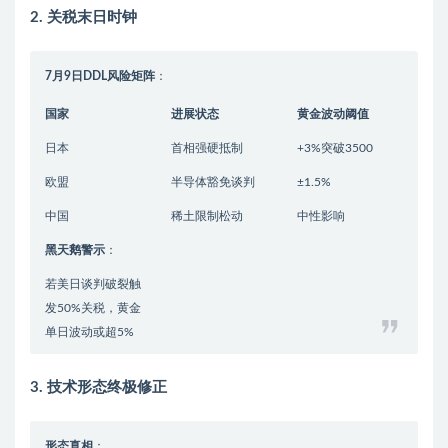
2. 关税末日时钟
7月9日DDL风险矩阵
：
国家
进展状态
黄金波动阈值
日本
首相强硬抵制
+3%突破3500
欧盟
半导体豁免谈判
±1.5%
中国
稀土限制松动
中性影响
黑天鹅警示
：
若美日谈判破裂触
发50%关税，黄金
单日波动或超5%
3. 技术形态终极修正
形态真相
：