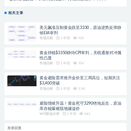
成多空生死线
相关文章
美元飙涨压制黄金跌至3330，原油逆势反弹静
候EIA审判
市场分析
1 年前
928
黄金持稳$3350静待CPI审判，关税通胀对冲属
性凸显
市场分析
1 年前
704
黄金避险需求推升金价至三周高位，短期关注
$3,400突破
市场分析
1 年前
1.3K
避险情绪升温！黄金死守3290绝地反击，原油
库存核爆难阻地缘溢价
WTI原油分析
1 年前
681
发表回复