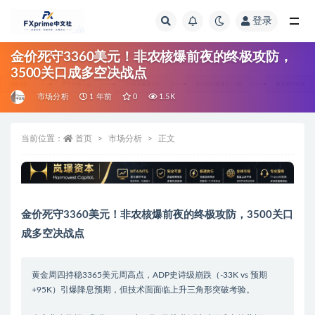
登录
全部
金价死守3360美元！非农核爆前夜的终极攻防，
3500关口成多空决战点
市场分析
1 年前
0
1.5K
当前位置：
首页
市场分析
正文
金价死守3360美元！非农核爆前夜的终极攻防，3500关口
成多空决战点
黄金周四持稳3365美元周高点，ADP史诗级崩跌（-33K vs 预期
+95K）引爆降息预期，但技术面面临上升三角形突破考验。