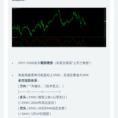
2957-3500实为
看跌楔形
（非原文错误”上升三角形”）
有效突破需单日收盘站上3500，且成交量放大30%
多空攻防体系
：
|
方向
| **关键位」 | 技术意义」 |
|———-|—————|——————-|
|
多头
| 3500 | 楔形上轨+心理关口 |
| | 3550 | 2024年高点反压 |
|
空头
| 3342 | 20日EMA动态支撑 |
| | 3245 | 5月29日底部 |