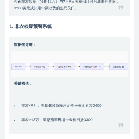
今夜非农数据（预期11万）与7月9日关税倒计时形成事件共振，
3500美元成决定中期趋势的生死关口。
1. 非农核爆预警系统
数据传导链
：
关键阈值
：
非农<9万：美联储紧急降息定价→黄金直攻3400
非农>13万：降息预期坍塌→金价回撤3300