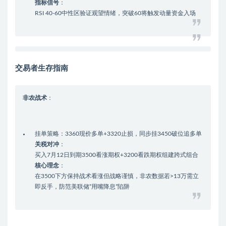
指标信号
：
RSI 40-60中性区验证观望情绪，突破60将触发动量资金入场
交易者生存指南
非农战术
：
挂单策略：3360现价多单+3320止损，同步挂3450破位追多单
关税对冲
：
买入7月12日到期3500看涨期权+3200看跌期权组建跨式组合
核心理念
：
在3500下方保持战术看涨但战略谨慎，非农数据若>13万需立
即反手，防范美联储”用嘴降息”陷阱