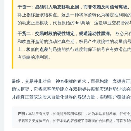
干货一：必须引入动态移动止损，而非依赖反向信号离场
将止损移至该结构点。这是一种将浮盈转化为确定性利润
的动态止损模块，代替原始的dot离场，这是职业交易管
干货二：交易时段的硬性锚定，规避流动性黑洞。
务必只
和欧盘开盘前的流动性真空期，极易产生欺骗性的动量信
上，极低的
点差
与迅捷的执行速度能保证信号在有效滑点
有策略的净利润。
最终，交易并非对单一神奇指标的追求，而是构建一套拥有正期望值的
确认框架，它将概率优势建立在双指标共振和宏观趋势过滤的
才能真正驾驭这股来自量化世界的客观力量，实现账户稳健的
声明：
本站所有文章，如无特殊说明或标注，均为本站原创发布。任何个
书籍等各类媒体平台。如若本站内容侵犯了原著者的合法权益，可联系我