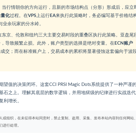
。
当行情朝你的方向运行，且新的市场结构点（分形）形成后，应立
的
量化
过程。在
VPS
上运行
EA
来执行此策略时，务必编写基于价格结
家与业余玩家的分水岭。
在东京、伦敦和纽约三大主要交易时段的重叠区执行此策略。亚盘尾
号，导致频繁止损。此外，账户类型的选择是绝对变量。在
ECN账户
内成交；而在标准账户上，交易成本的累积将显著侵蚀这套偏向于波
决策闭环。这套CCI PRSI Magic Dots系统提供了一种严谨
基石之上。理解其底层的数学逻辑，并用地狱级的纪律进行实战迭代
复利增长。
人或组织，在未征得本站同意时，禁止复制、盗用、采集、发布本站内容到任何网站
们进行处理。