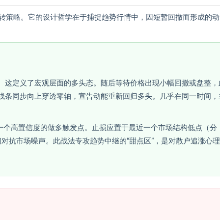
转策略。它的设计哲学在于捕捉趋势行情中，因短暂回撤而形成的动
向上。这定义了宏观层面的多头态。随后等待价格出现小幅回撤或盘整，
状图与线条同步向上穿透零轴，宣告动能重新回归多头。几乎在同一时间，
一个高置信度的做多触发点。止损应置于最近一个市场结构低点（分
对抗市场噪声。此战法专攻趋势中继的“甜点区”，是对散户追涨心理