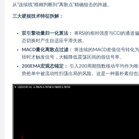
从“连续线”模糊判断到“离散点”精确狙击的跨越。
三大硬核技术特征拆解：
双引擎动量归一化算法：
将RSI的相对强度与CCI的通
态切换时产生自适应平滑失效。
MACD量化离散点过滤：
将连续的MACD差值信号转化
转时才触发信号，大幅降低震荡区间的假信号率。
200EMA宏观态锚定：
引入200周期指数移动平均作为
势抢单中被流动性扫荡出局的风险。这是一种最朴素但也